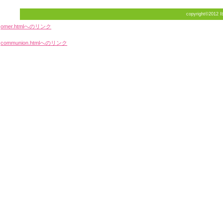
copyright©2012 Ib
omer.htmlへのリンク
communion.htmlへのリンク