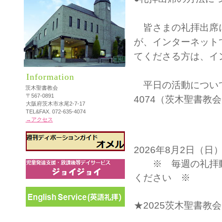
皆さまの礼拝出席に
が、インターネット
てくださる方は、イ
Information
平日の活動についてな
茨木聖書教会
〒567-0891
4074（茨木聖書
大阪府茨木市水尾2-7-17
TEL&FAX. 072-635-4074
→アクセス
2026年8月2日（日
※ 毎週の礼拝動
ください ※
★2025茨木聖書