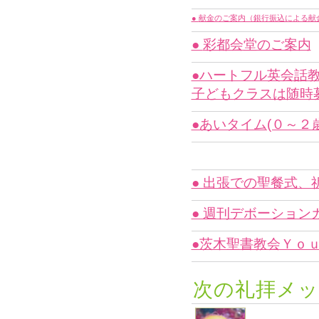
●
献金のご案内（銀行振込による献
●
彩都会堂のご案内
●ハートフル英会話
子どもクラスは随時
●あいタイム(０～
● 出張での聖餐式
● 週刊デボーショ
●茨木聖書教会Ｙｏｕ
次の礼拝メッ